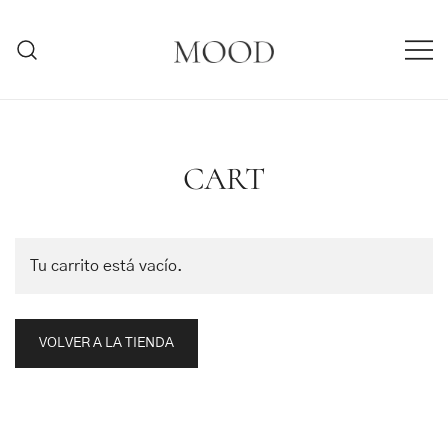
Saltar
al
contenido
MOODMARBELLA.COM
CART
Tu carrito está vacío.
VOLVER A LA TIENDA