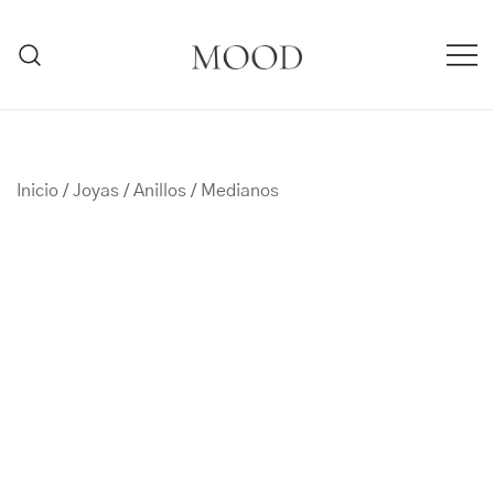
Saltar
al
contenido
MOODMARBELLA.COM
Inicio
/
Joyas
/
Anillos
/
Medianos