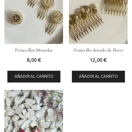
Peinecillos Monedas
Peinecillo dorado de flores
8,00
€
12,00
€
AÑADIR AL CARRITO
AÑADIR AL CARRITO