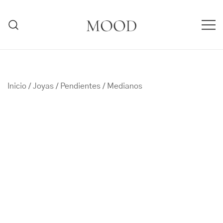
Saltar
al
contenido
MOODMARBELLA.COM
Inicio
/
Joyas
/
Pendientes
/
Medianos